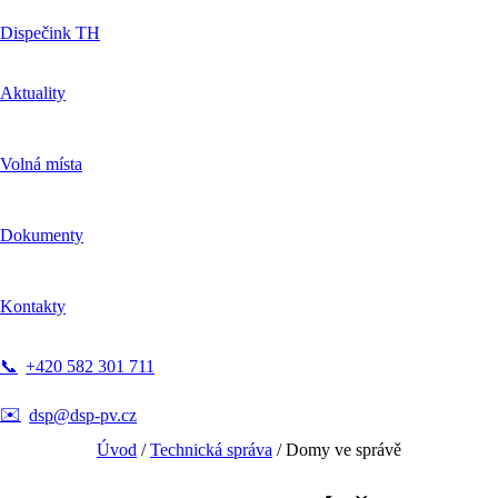
Dispečink TH
Aktuality
Volná místa
Dokumenty
Kontakty
📞
+420 582 301 711
✉️
dsp@dsp-pv.cz
Úvod
/
Technická správa
/
Domy ve správě