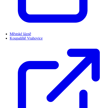
Městské lázně
Koupaliště Vrahovice