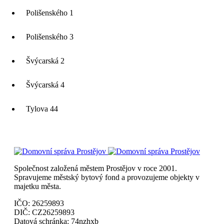
Polišenského 1
Polišenského 3
Švýcarská 2
Švýcarská 4
Tylova 44
Společnost založená městem Prostějov v roce 2001.
Spravujeme městský bytový fond a provozujeme objekty v
majetku města.
IČO:
26259893
DIČ:
CZ26259893
Datová schránka:
74nzhxb