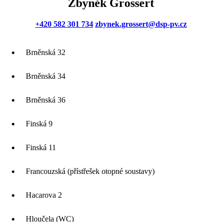
Zbyněk Grossert
+420 582 301 734
zbynek.grossert@dsp-pv.cz
Brněnská 32
Brněnská 34
Brněnská 36
Finská 9
Finská 11
Francouzská (přístřešek otopné soustavy)
Hacarova 2
Hloučela (WC)