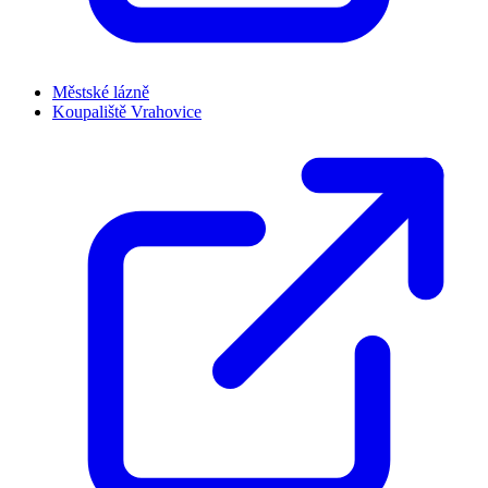
Městské lázně
Koupaliště Vrahovice