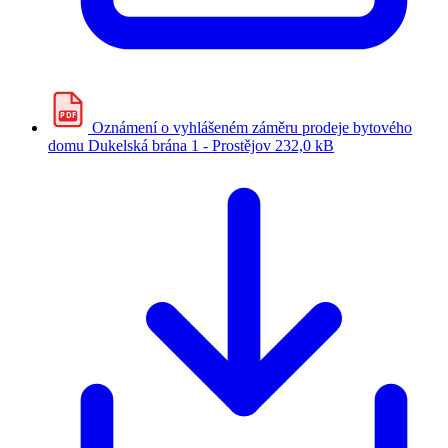
PDF
Oznámení o vyhlášeném záměru prodeje bytového
domu Dukelská brána 1 - Prostějov
232,0 kB