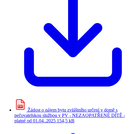
PDF
Žádost o nájem bytu zvláštního určení v domě s
pečovatelskou službou v PV - NEZAOPATŘENÉ DÍTĚ -
platné od 01.04..2025
154,5 kB