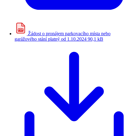
PDF
Žádost o pronájem parkovacího místa nebo
garážového stání platný od 1.10.2024
90,1 kB