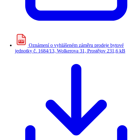
PDF
Oznámení o vyhlášeném záměru prodeje bytové
jednotky č. 1684/13, Wolkerova 31, Prostějov
231,6 kB