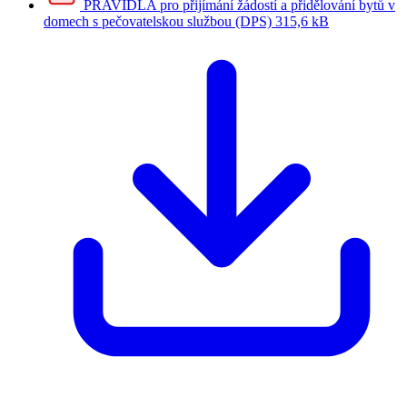
PRAVIDLA pro přijímání žádostí a přidělování bytů v
domech s pečovatelskou službou (DPS)
315,6 kB