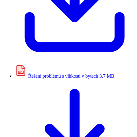
PDF
Řešení problémů s vlhkostí v bytech
3,7 MB