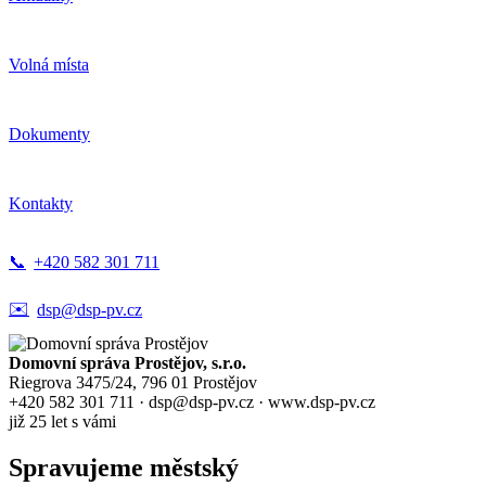
Volná místa
Dokumenty
Kontakty
📞
+420 582 301 711
✉️
dsp@dsp-pv.cz
Domovní správa Prostějov, s.r.o.
Riegrova 3475/24, 796 01 Prostějov
+420 582 301 711 · dsp@dsp-pv.cz · www.dsp-pv.cz
již 25 let s vámi
Spravujeme
městský