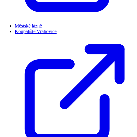
Městské lázně
Koupaliště Vrahovice