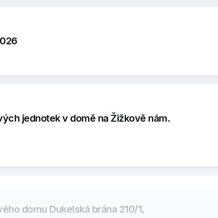
2026
vých jednotek v domě na Žižkově nám.
vého domu Dukelská brána 210/1,