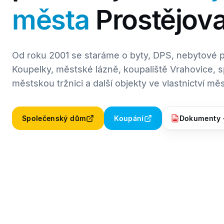
města
Prostějov
Od roku 2001 se staráme o byty, DPS, nebytové p
Koupelky, městské lázně, koupaliště Vrahovice,
městskou tržnici a další objekty ve vlastnictví mě
Společenský dům
Koupání
Dokumenty 
PDF