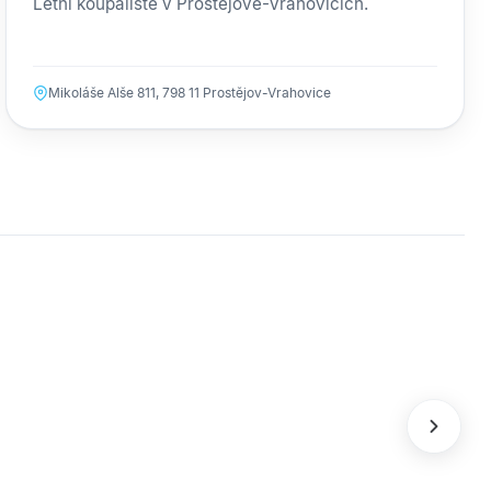
Letní koupaliště v Prostějově-Vrahovicích.
Mikoláše Alše 811, 798 11 Prostějov-Vrahovice
Pošta Partners
OBJEKT