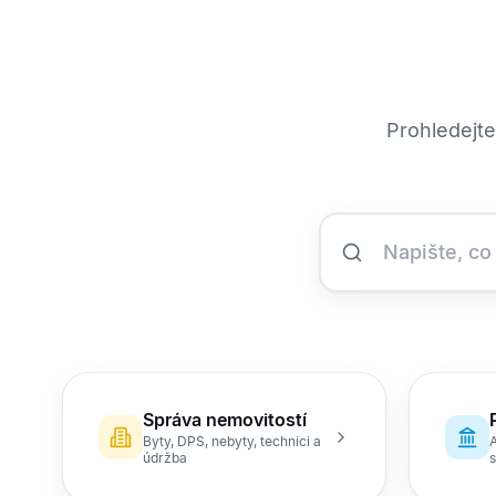
Prohledejte
Správa nemovitostí
Byty, DPS, nebyty, technici a
A
údržba
s