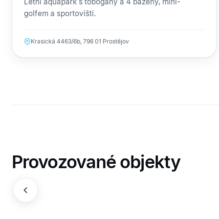
Letní aquapark s tobogány a 4 bazény, mini-
golfem a sportovišti.
Krasická 4463/6b, 796 01 Prostějov
Provozované objekty
Společenský dům
Fotb
KULTURA
SPOR