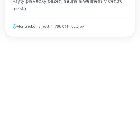
Krytý plavecký bazén, sauna a wellness v centru
města.
Floriánské náměstí 1, 796 01 Prostějov
alový areál
Areál Velodromu
TOVIŠTĚ
SPORTOVIŠTĚ