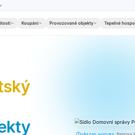
ov
tostí
Koupání
Provozované objekty
Tepelné hospo
tský
ekty
· Riegrova 
ÚŘEDNÍ HODINY