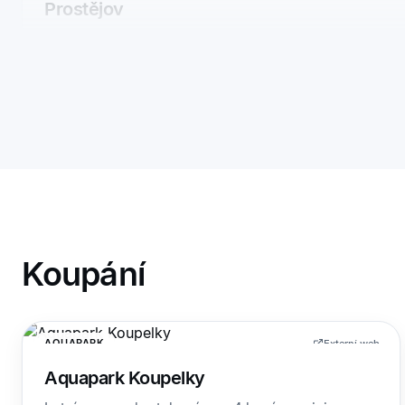
Prostějov
Koupání
AQUAPARK
Externí web
Aquapark Koupelky