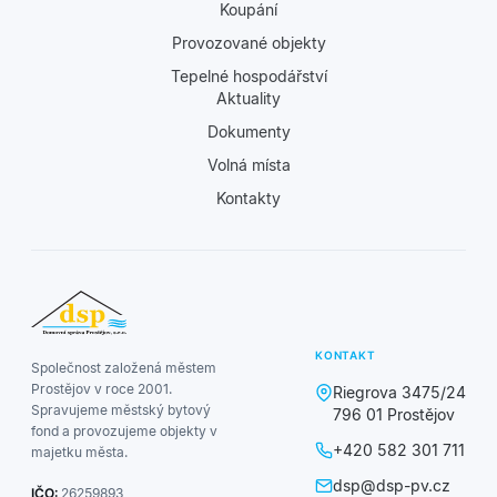
Koupání
Provozované objekty
Tepelné hospodářství
Aktuality
Dokumenty
Volná místa
Kontakty
KONTAKT
Společnost založená městem
Prostějov v roce 2001.
Riegrova 3475/24
Spravujeme městský bytový
796 01 Prostějov
fond a provozujeme objekty v
+420 582 301 711
majetku města.
dsp@dsp-pv.cz
IČO:
26259893