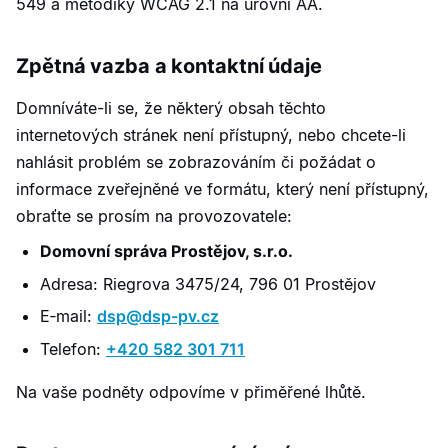
549 a metodiky WCAG 2.1 na úrovni AA.
Zpětná vazba a kontaktní údaje
Domníváte-li se, že některý obsah těchto
internetových stránek není přístupný, nebo chcete-li
nahlásit problém se zobrazováním či požádat o
informace zveřejněné ve formátu, který není přístupný,
obraťte se prosím na provozovatele:
Domovní správa Prostějov, s.r.o.
Adresa: Riegrova 3475/24, 796 01 Prostějov
E‑mail:
dsp@dsp-pv.cz
Telefon:
+420 582 301 711
Na vaše podněty odpovíme v přiměřené lhůtě.