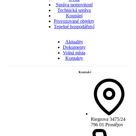
Správa nemovitostí
Technická správa
Koupání
Provozované objekty
Tepelné hospodářství
Aktuality
Dokumenty
Volná místa
Kontakty
Kontakt
Riegrova 3475/24
796 01 Prostějov