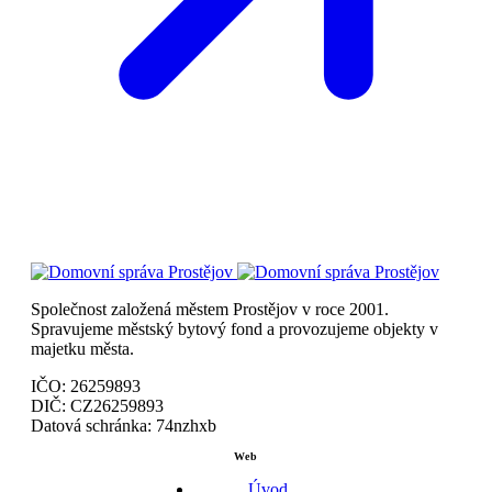
Společnost založená městem Prostějov v roce 2001.
Spravujeme městský bytový fond a provozujeme objekty v
majetku města.
IČO:
26259893
DIČ:
CZ26259893
Datová schránka:
74nzhxb
Web
Úvod