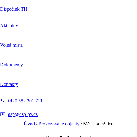
Dispečink TH
Aktuality
Volná místa
Dokumenty
Kontakty
📞
+420 582 301 711
✉️
dsp@dsp-pv.cz
Úvod
/
Provozované objekty
/
Městská tržnice