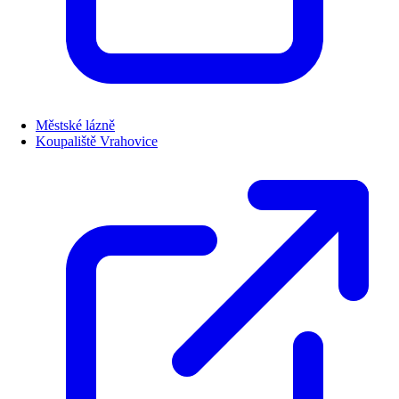
Městské lázně
Koupaliště Vrahovice