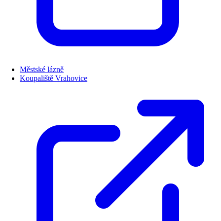
Městské lázně
Koupaliště Vrahovice