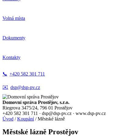
Volná místa
Dokumenty
Kontakty
📞
+420 582 301 711
✉️
dsp@dsp-pv.cz
Domovní správa Prostějov, s.r.o.
Riegrova 3475/24, 796 01 Prostějov
+420 582 301 711 · dsp@dsp-pv.cz · www.dsp-pv.cz
Úvod
/
Koupání
/
Městské lázně
Městské lázně Prostějov