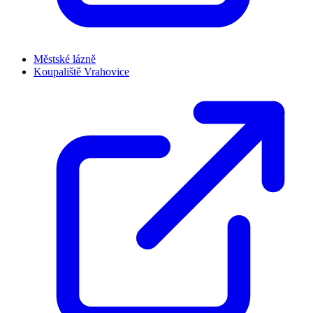
Městské lázně
Koupaliště Vrahovice