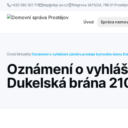
Přeskočit na obsah
+420 582 301 711
dsp@dsp-pv.cz
Riegrova 3475/24, 796 01 Prostěj
Úvod
Správa nemov
Úvod
/
Aktuality
/
Oznámení o vyhlášení záměru prodeje bytového domu Duk
Oznámení o vyhláš
Dukelská brána 210