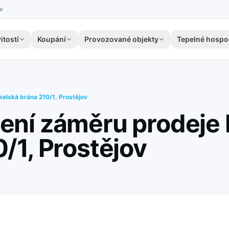
ov
itostí
Koupání
Provozované objekty
Tepelné hospo
elská brána 210/1, Prostějov
ení záměru prodeje
/1, Prostějov