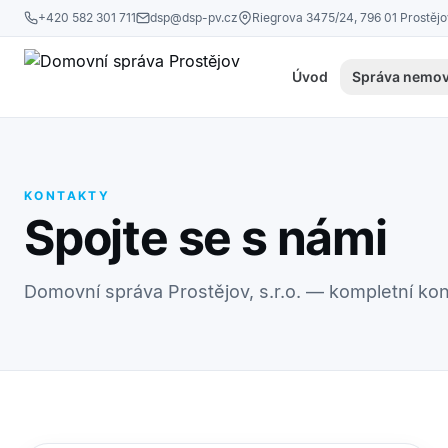
Přeskočit na obsah
+420 582 301 711
dsp@dsp-pv.cz
Riegrova 3475/24, 796 01 Prostěj
Úvod
Správa nemov
KONTAKTY
Spojte se s námi
Domovní správa Prostějov, s.r.o. — kompletní kon