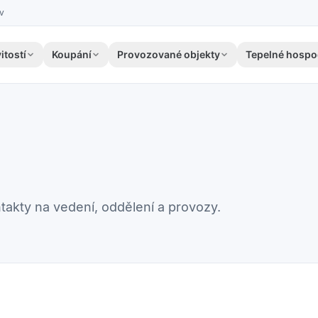
ov
itostí
Koupání
Provozované objekty
Tepelné hospo
takty na vedení, oddělení a provozy.