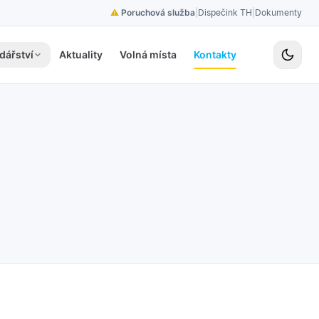
⚠
Poruchová služba
|
Dispečink TH
|
Dokumenty
dářství
Aktuality
Volná místa
Kontakty