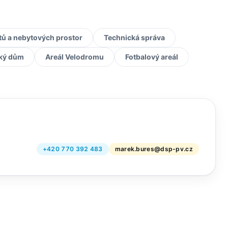
tů a nebytových prostor
Technická správa
ký dům
Areál Velodromu
Fotbalový areál
+420 770 392 483
marek.bures@dsp-pv.cz